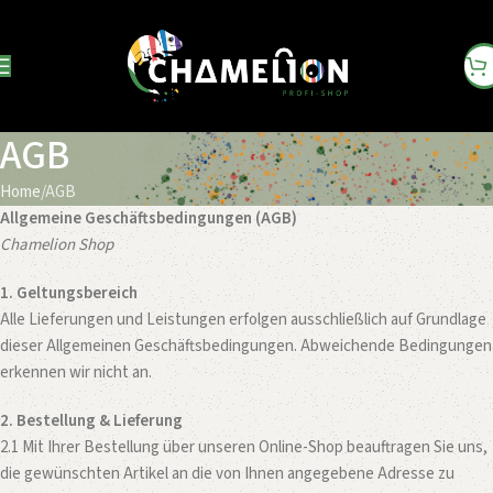
AGB
Home
AGB
Allgemeine Geschäftsbedingungen (AGB)
Chamelion Shop
1. Geltungsbereich
Alle Lieferungen und Leistungen erfolgen ausschließlich auf Grundlage
dieser Allgemeinen Geschäftsbedingungen. Abweichende Bedingungen
erkennen wir nicht an.
2. Bestellung & Lieferung
2.1 Mit Ihrer Bestellung über unseren Online-Shop beauftragen Sie uns,
die gewünschten Artikel an die von Ihnen angegebene Adresse zu