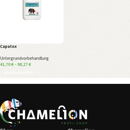
Capatox
Untergrundvorbehandlung
41,70
€
–
98,27
€
Ausführung wählen