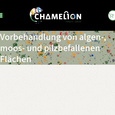
Biozid-Lösung zur
Vorbehandlung von algen-,
moos- und pilzbefallenen
Flächen