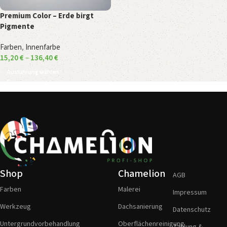
Premium Color – Erde birgt
Pigmente
Farben
,
Innenfarbe
15,20
€
–
136,40
€
Ausführung wählen
Shop
Chamelion
AGB
Farben
Malerei
Impressum
Werkzeug
Dachsanierung
Datenschutz
Untergrundvorbehandlung
Oberflächenreinigung