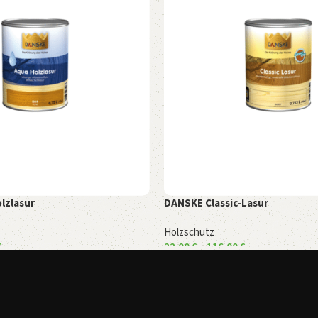
lzlasur
DANSKE Classic-Lasur
Holzschutz
€
22,00
€
–
116,00
€
n
Ausführung wählen