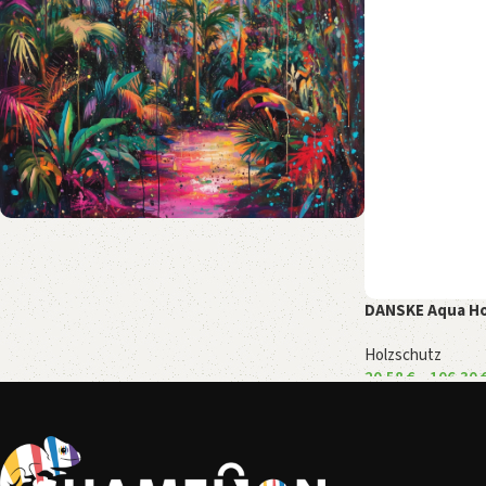
Chamelion Shop
DANSKE Aqua Ho
Holzschutz
20,58
€
–
106,30
Ausführung wähle