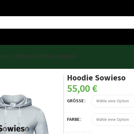
CHUTZ
ZUBEHÖR
MERCHANDISE
Hoodie Sowieso
55,00
€
GRÖSSE
FARBE