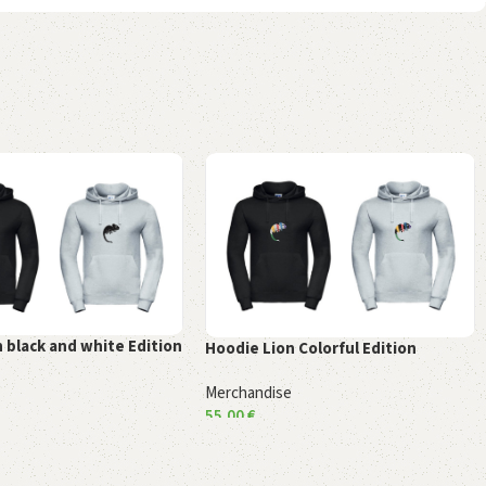
 black and white Edition
Hoodie Lion Colorful Edition
e
Merchandise
55,00
€
 wählen
Ausführung wählen