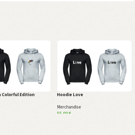
Hoodie Love
 Colorful Edition
Merchandise
e
55,00
€
Ausführung wählen
 wählen