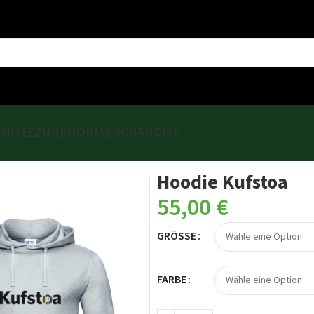
CHUTZ
ZUBEHÖR
MERCHANDISE
Hoodie Kufstoa
55,00
€
GRÖSSE
FARBE