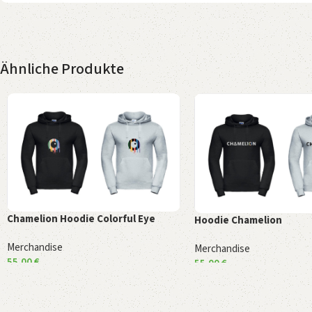
Ähnliche Produkte
Chamelion Hoodie Colorful Eye
Hoodie Chamelion
Merchandise
Merchandise
55,00
€
55,00
€
Ausführung wählen
Ausführung wählen